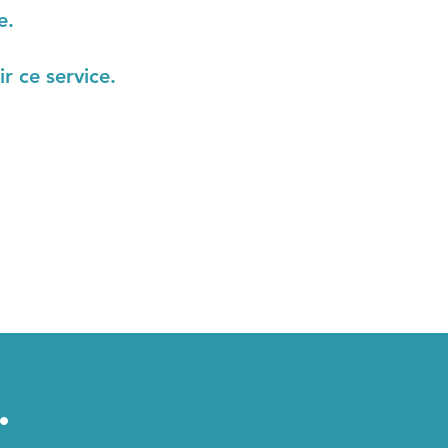
e.
r ce service.
.