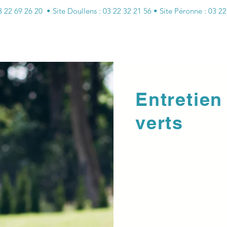
22 69 26 20 • Site Doullens : 03 22 32 21 56 • Site Péronne : 03 2
cueil
Qui sommes-nous ?
Des services solidaires
Entretien
verts