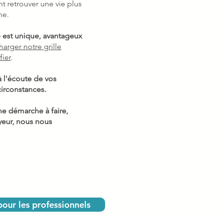
t retrouver une vie plus
ne.
re est unique, avantageux
harger notre grille
fier
.
à l'écoute de vos
circonstances.
ne démarche à faire,
yeur, nous nous
pour les professionnels