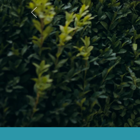
Des serv
utiles
et