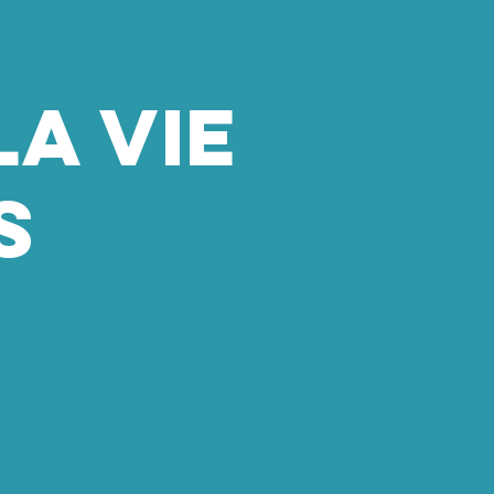
la vie
s