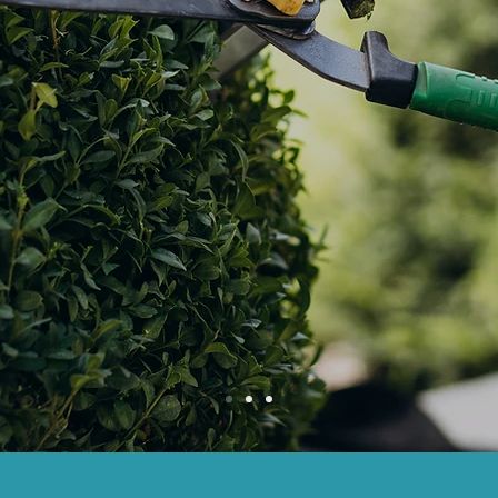
ices variés,
 solidaires