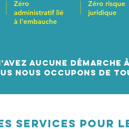
Zéro
Zéro risque
administratif lié
juridique
à l'embauche
n'avez aucune
démarche à
us nous occupons de to
ES services pour l