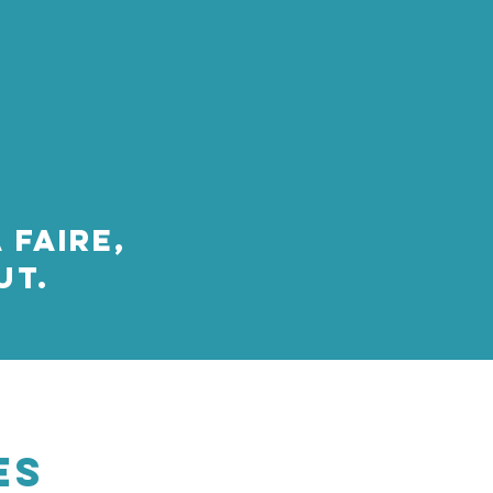
 faire,
ut.
es